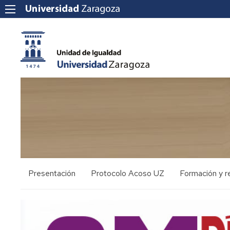
Presentación
Protocolo Acoso UZ
Formación y r
Equipo
Asesoría
Cursos
Confidencial
Ubicación
Campañas/Dif
y
Resumen