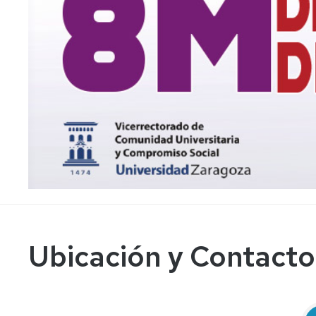
Contacto
del
Rescursos
proceso
externos
de
denuncia
Formulario
de
denuncia
Ubicación y Contacto