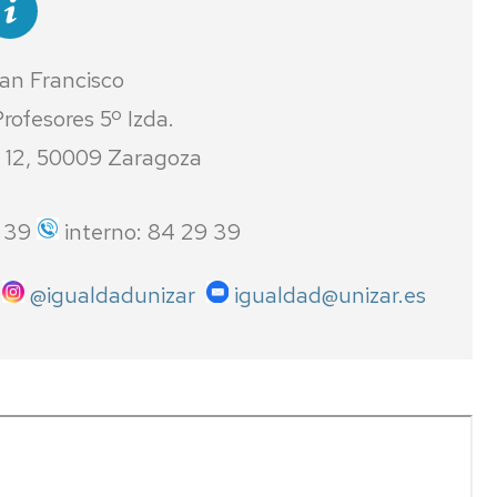
n Francisco
rofesores 5º Izda.
 12, 50009 Zaragoza
9 39
interno: 84 29 39
@igualdadunizar
igualdad@unizar.es