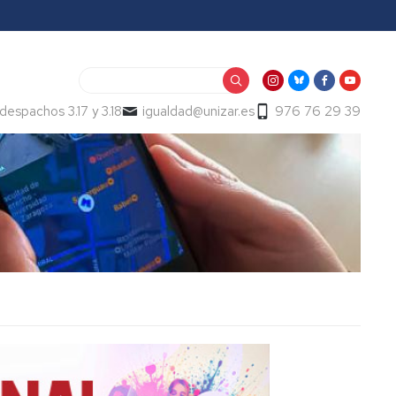
Buscar
despachos 3.17 y 3.18
igualdad@unizar.es
976 76 29 39