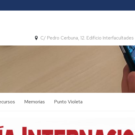
C/ Pedro Cerbuna, 12. Edificio Interfacultades 
ecursos
Memorias
Punto Violeta
Curso
2021/2022
usión
Curso