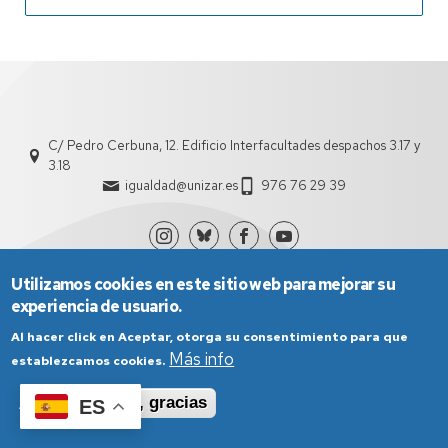
C/ Pedro Cerbuna, 12. Edificio Interfacultades despachos 3.17 y
3.18
igualdad@unizar.es
976 76 29 39
Utilizamos cookies en este sitio web para mejorar su
experiencia de usuario.
Al hacer click en Aceptar, otorga su consentimiento para que
Más info
establezcamos cookies.
Aviso Legal
Condiciones generales de uso
Aceptar
No, gracias
ES
Política de Privacidad
Política de Cookies
Política de Accesibilidad