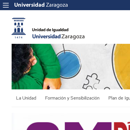
La Unidad
Formación y Sensibilización
Plan de Ig
Presentación
Oferta
I
Formativa
Plan
de
Equipo
Igualdad
Acciones
VIII