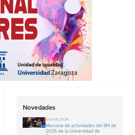
de
Género
Recomendaciones
para
el
uso
del
lenguaje
Novedades
09/04/2026
Memoria de actividades del 8M de
2026 de la Universidad de