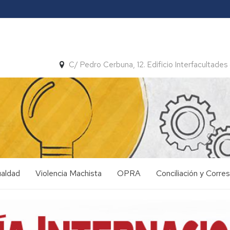
C/ Pedro Cerbuna, 12. Edificio Interfacultades 
ualdad
Violencia Machista
OPRA
Conciliación y Corre
Formación
Plan
y
Concilia
Sensibilización