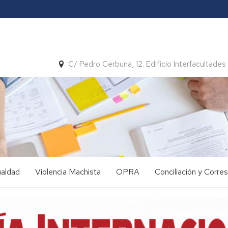
C/ Pedro Cerbuna, 12. Edificio Interfacultades 
ualdad
Violencia Machista
OPRA
Conciliación y Corre
Formación
Plan
y
Concilia
Sensibilización