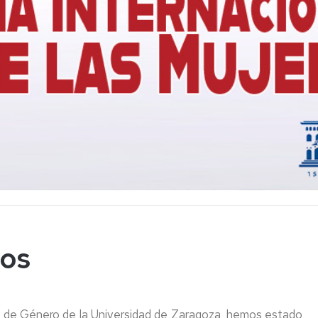
Protocolo
Acoso
UZ
Recursos
Externos
os
Contador
Violencia
Machista
cos
ad de Género de la Universidad de Zaragoza, hemos estado