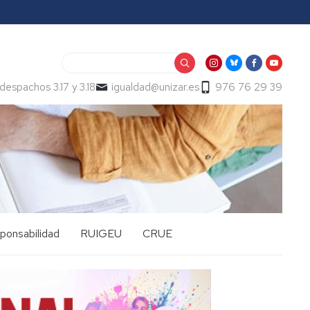
Buscar
despachos 3.17 y 3.18
igualdad@unizar.es
976 76 29 39
sponsabilidad
RUIGEU
CRUE
Grupo
de
trabajo
Políticas