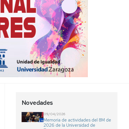
de
Género
Recomendaciones
para
el
uso
del
lenguaje
Novedades
09/04/2026
Memoria de actividades del 8M de
2026 de la Universidad de