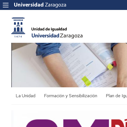
La Unidad
Formación y Sensibilización
Plan de Ig
Presentación
Oferta
I
Formativa
Plan
de
Equipo
Igualdad
Acciones
VIII