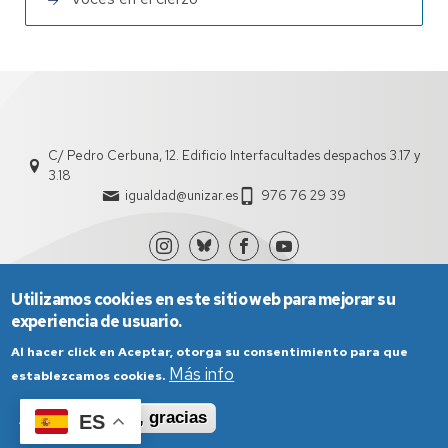
C/ Pedro Cerbuna, 12. Edificio Interfacultades despachos 3.17 y
3.18
igualdad@unizar.es
976 76 29 39
Utilizamos cookies en este sitio web para mejorar su
experiencia de usuario.
Al hacer click en Aceptar, otorga su consentimiento para que
Más info
establezcamos cookies.
Aviso Legal
Condiciones generales de uso
Aceptar
No, gracias
ES
Política de Privacidad
Política de Cookies
Política de Accesibilidad