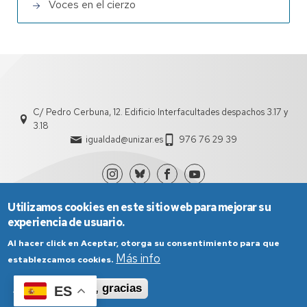
Voces en el cierzo
C/ Pedro Cerbuna, 12. Edificio Interfacultades despachos 3.17 y
3.18
igualdad@unizar.es
976 76 29 39
Utilizamos cookies en este sitio web para mejorar su
experiencia de usuario.
Al hacer click en Aceptar, otorga su consentimiento para que
Más info
establezcamos cookies.
Aviso Legal
Condiciones generales de uso
Aceptar
No, gracias
ES
Política de Privacidad
Política de Cookies