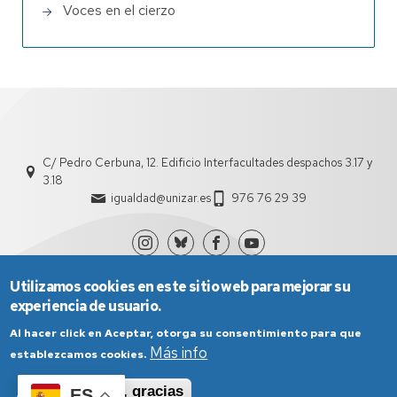
Voces en el cierzo
C/ Pedro Cerbuna, 12. Edificio Interfacultades despachos 3.17 y
3.18
igualdad@unizar.es
976 76 29 39
Utilizamos cookies en este sitio web para mejorar su
experiencia de usuario.
Al hacer click en Aceptar, otorga su consentimiento para que
Más info
establezcamos cookies.
Aviso Legal
Condiciones generales de uso
Aceptar
No, gracias
ES