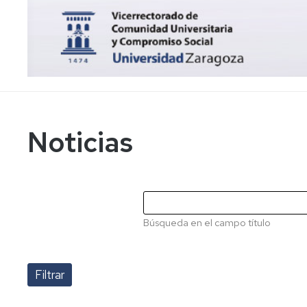
Recursos
8M
Estudios
2026
y
Diagnósticos
II
Premio
"Igualdad
de
Género"
a
Noticias
TFG
XI
Concurso
spot
publicitario
audiovisual
Búsqueda en el campo título