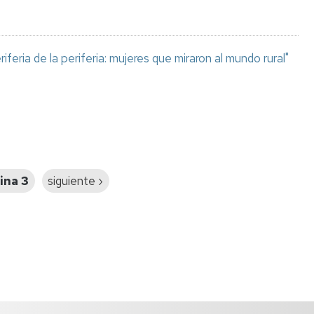
riferia de la periferia: mujeres que miraron al mundo rural"
ina 3
Siguiente
siguiente ›
página